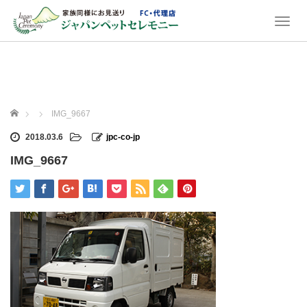
T
o
g
g
l
e
n
ホーム
IMG_9667
a
v
2018.03.6
jpc-co-jp
i
IMG_9667
g
a
t
i
o
n