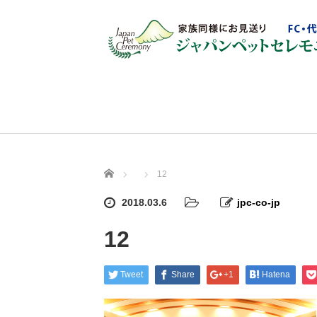
ホーム
12
2018.03.6
jpc-co-jp
12
Tweet
Share
+1
Hatena