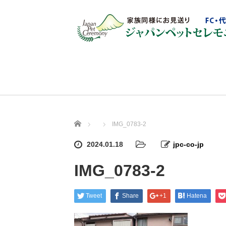
ホーム
IMG_0783-2
2024.01.18
jpc-co-jp
IMG_0783-2
Tweet
Share
+1
Hatena