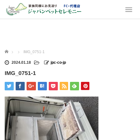
T
o
g
g
l
e
n
ホーム
IMG_0751-1
a
v
2024.01.18
jpc-co-jp
i
IMG_0751-1
g
a
t
i
o
n