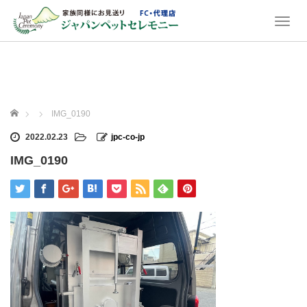
T
o
g
g
l
e
n
ホーム
IMG_0190
a
v
2022.02.23
jpc-co-jp
i
IMG_0190
g
a
t
i
o
n